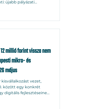
ti: újabb pályázati
 előre felkészülni a
Pályázatok csapata ebben
12 millió forint vissza nem
pesti mikro- és
026 május
kisvállalkozást vezet,
30. között egy konkrét
y digitális fejlesztéseinek
l fizesse. A DIMOP Plusz
llió forint vissza nem