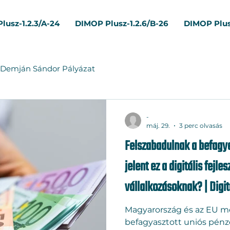
lusz-1.2.3/A-24
DIMOP Plusz-1.2.6/B-26
DIMOP Plus
Demján Sándor Pályázat
-
máj. 29.
3 perc olvasás
Felszabadulnak a befagya
jelent ez a digitális fejle
vállalkozásoknak? | Digit
Magyarország és az EU m
befagyasztott uniós pénze