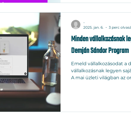
térítendő támogatást nyújt
célok, határidők és a leg
helyen.
-
2025. jan. 6.
3 perc olvas
Minden vállalkozásnak le
Demján Sándor Program
Emeld vállalkozásodat a d
vállalkozásnak legyen saj
A mai üzleti világban az o
elengedhetetlen a sikerh
honlapod vagy közösségi 
a lehetőség, hogy ezt pót
vállalkozásnak legyen sajá
hogy támogassa a magyar
kisvállalkozásokat az onl
kialakításában és megerős
Adatvédelmi Nyilatkozat - Impresszum