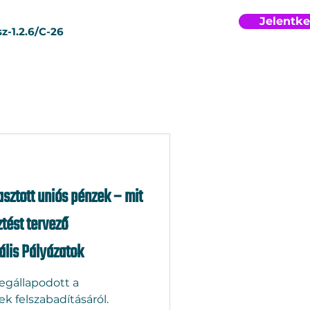
Jelentk
z-1.2.6/C-26
sztott uniós pénzek – mit
sztést tervező
ális Pályázatok
egállapodott a
k felszabadításáról.