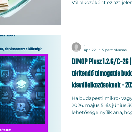
Vállalkozóként ez azt jelen
hullámok jönnek. Érdemes
lehetőségre. A Digitális 
tud segíteni.
-
ápr. 22.
5 perc olvasás
DIMOP Plusz 1.2.6/C-26 | 
térítendő támogatás buda
kisvállalkozásoknak - 2
Ha budapesti mikro- vagy 
2026. május 5. és június 
lehetősége nyílik arra, hog
90%-át ne a saját zsebébő
1.2.6/C-26 pályázat 3–12 mi