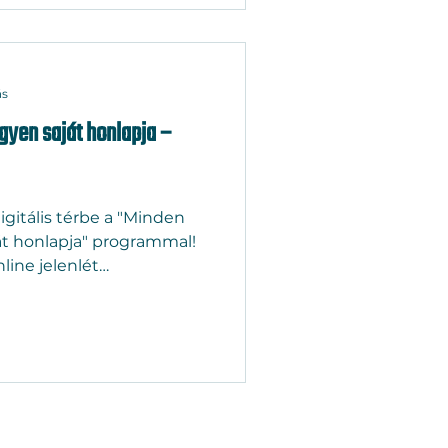
 — feltételek, fejlesztési
gyakoribb buktatók egy
ás
gyen saját honlapja –
igitális térbe a "Minden
át honlapja" programmal!
nline jelenlét
ez. Ha még nincs saját
média felületed, most itt
old! A "Minden
t honlapja" program célja,
 mikro- és
ine megjelenés
ítésében. Mit kínál a