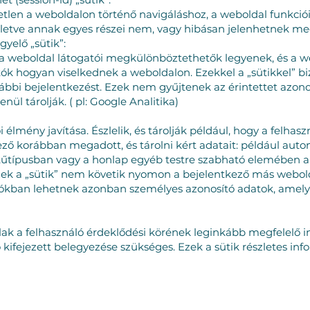
tlen a weboldalon történő navigáláshoz, a weboldal funkc
illetve annak egyes részei nem, vagy hibásan jelenhetnek me
gyelő „sütik”:
a weboldal látogatói megkülönböztethetők legyenek, és a w
atók hogyan viselkednek a weboldalon. Ezekkel a „sütikkel” bi
bbi bejelentkezést. Ezek nem gyűjtenek az érintettet azonos
nül tárolják. ( pl: Google Analitika)
ói élmény javítása. Észlelik, és tárolják például, hogy a felha
ező korábban megadott, és tárolni kért adatait: például auto
tűtípusban vagy a honlap egyéb testre szabható elemében a f
Ezek a „sütik” nem követik nyomon a bejelentkező más webol
ciókban lehetnek azonban személyes azonosító adatok, amel
lak a felhasználó érdeklődési körének leginkább megfelelő 
ó kifejezett belegyezése szükséges. Ezek a sütik részletes i