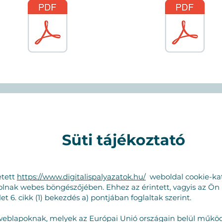
Süti tájékoztató
etett
https://www.digitalispalyazatok.hu/
weboldal cookie-kat 
olnak webes böngészőjében. Ehhez az érintett, vagyis az Ön
t 6. cikk (1) bekezdés a) pontjában foglaltak szerint.
eblapoknak, melyek az Európai Unió országain belül működn