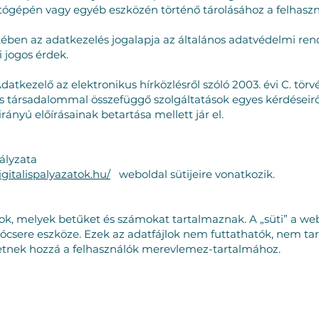
ógépén vagy egyéb eszközén történő tárolásához a felhaszná
ében az adatkezelés jogalapja az általános adatvédelmi rende
i jogos érdek.
datkezelő az elektronikus hírközlésről szóló 2003. évi C. tör
s társadalommal összefüggő szolgáltatások egyes kérdéseiről s
ányú előírásainak betartása mellett jár el.
bályzata
gitalispalyazatok.hu/
weboldal sütijeire vonatkozik.
jlok, melyek betűket és számokat tartalmaznak. A „süti” a we
iócsere eszköze. Ezek az adatfájlok nem futtathatók, nem
etnek hozzá a felhasználók merevlemez-tartalmához.