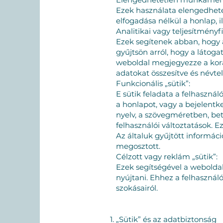
Ezek használata elengedhete
elfogadása nélkül a honlap, 
Analitikai vagy teljesítményfi
Ezek segítenek abban, hogy 
gyűjtsön arról, hogy a látog
weboldal megjegyezze a korá
adatokat összesítve és névtele
Funkcionális „sütik”:
E sütik feladata a felhasznál
a honlapot, vagy a bejelentk
nyelv, a szövegméretben, be
felhasználói változtatások. 
Az általuk gyűjtött informá
megosztott.
Célzott vagy reklám „sütik”:
Ezek segítségével a webolda
nyújtani. Ehhez a felhasznál
szokásairól.
„Sütik” és az adatbiztonság