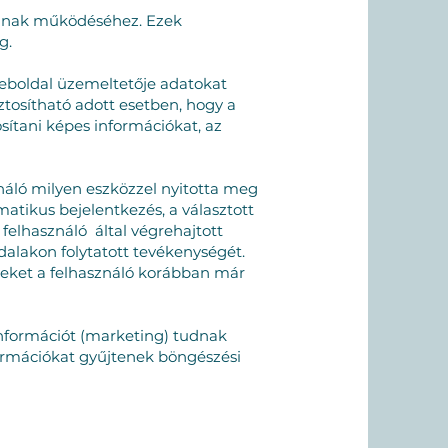
ióinak működéséhez. Ezek
g.
eboldal üzemeltetője adatokat
ztosítható adott esetben, hogy a
ítani képes információkat, az
sználó milyen eszközzel nyitotta meg
matikus bejelentkezés, a választott
elhasználó által végrehajtott
dalakon folytatott tevékenységét.
yeket a felhasználó korábban már
információt (marketing) tudnak
nformációkat gyűjtenek böngészési