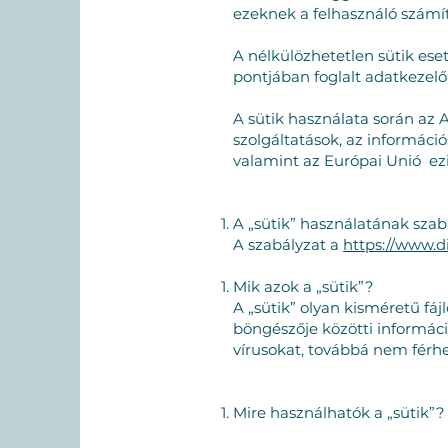
ezeknek a felhasználó számít
A nélkülözhetetlen sütik eset
pontjában foglalt adatkezelő
A sütik használata során az A
szolgáltatások, az információ
valamint az Európai Unió ezir
A „sütik” használatának sza
A szabályzat a
https://www.di
Mik azok a „sütik”?
A „sütik” olyan kisméretű fá
böngészője közötti informác
vírusokat, továbbá nem férh
Mire használhatók a „sütik”?