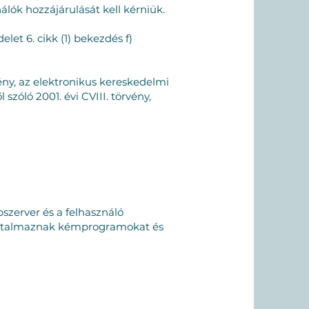
lók hozzájárulását kell kérniük.
let 6. cikk (1) bekezdés f)
vény, az elektronikus kereskedelmi
zóló 2001. évi CVIII. törvény,
bszerver és a felhasználó
 tartalmaznak kémprogramokat és