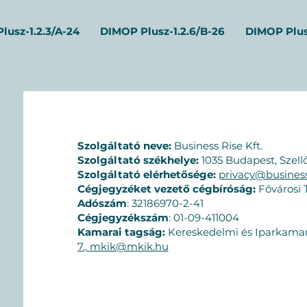
lusz-1.2.3/A-24
DIMOP Plusz-1.2.6/B-26
DIMOP Plus
Szolgáltató neve:
Business Rise Kft.
Szolgáltató székhelye:
1035 Budapest, Szellő
Szolgáltató elérhetősége:
privacy@business
Cégjegyzéket vezető cégbíróság:
Fővárosi 
Adószám
: 32186970-2-41
Cégjegyzékszám
: 01-09-411004
Kamarai tagság:
Kereskedelmi és Iparkama
7.,
mkik@mkik.hu