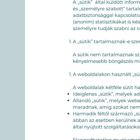
A „sütik” által küldött info
és „személyre szabott” tart
adatbiztonsággal kapcsolatos
(anonim) statisztikákat is ké
személyre tudják szabni az ol
A „sütik” tartalmaznak-e sz
A sütik nem tartalmaznak sz
kényelmesebb böngészés miat
A weboldalakon használt „süt
A weboldalak kétféle sütit h
Ideiglenes „sütik”, melyek 
Állandó „sütik”, melyek webe
maradnak, amíg azokat nem t
Harmadik féltől származó „sü
abban az esetben kerülnek a
által nyújtott szolgáltatásoka
Elengedhetetlen munkamenet 