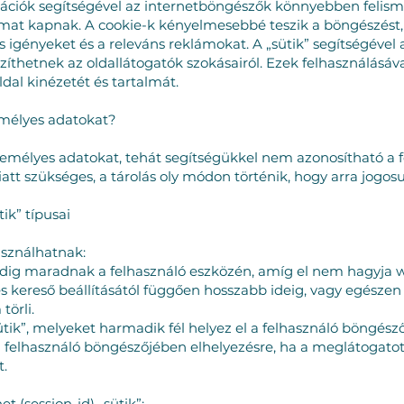
rmációk segítségével az internetböngészők könnyebben felisme
almat kapnak. A cookie-k kényelmesebbé teszik a böngészést,
 igényeket és a releváns reklámokat. A „sütik” segítségével
szíthetnek az oldallátogatók szokásairól. Ezek felhasználásáv
dal kinézetét és tartalmát.
emélyes adatokat?
emélyes adatokat, tehát segítségükkel nem azonosítható a fe
t szükséges, a tárolás oly módon történik, hogy arra jogos
ik” típusai
asználhatnak:
addig maradnak a felhasználó eszközén, amíg el nem hagyja w
s kereső beállításától függően hosszabb ideig, vagy egészen
örli.
tik”, melyeket harmadik fél helyez el a felhasználó böngésző
 felhasználó böngészőjében elhelyezésre, ha a meglátogatot
t.
(session-id) „sütik”: