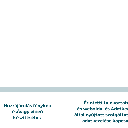
Érintetti tájékoztat
Hozzájárulás fénykép
és weboldal és Adatke
és/vagy videó
által nyújtott szolgálta
készítéséhez
adatkezelése kapcs