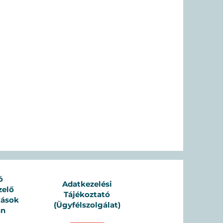
ó
Adatkezelési
zelő
Tájékoztató
tások
(Ügyfélszolgálat)
án