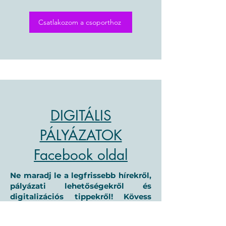
Csatlakozom a csoporthoz
DIGITÁLIS
PÁLYÁZATOK
Facebook oldal
Ne maradj le a legfrissebb hírekről,
pályázati lehetőségekről és
digitalizációs tippekről! Kövess
minket a Facebook oldalunkon,
hogy még többet hozhass ki