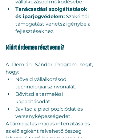
vállalkozásod működésébe.
Tanácsadási szolgáltatások 
és iparjogvédelem:
 Szakértői 
támogatást vehetsz igénybe a 
fejlesztésekhez.
Miért érdemes részt venni?
A Demján Sándor Program segít, 
hogy:
Növeld vállalkozásod 
technológiai színvonalát.
Bővítsd a termelési 
kapacitásodat.
Javítsd a piaci pozíciódat és 
versenyképességedet.
A támogatás magas intenzitása és 
az előlegként felvehető összeg 