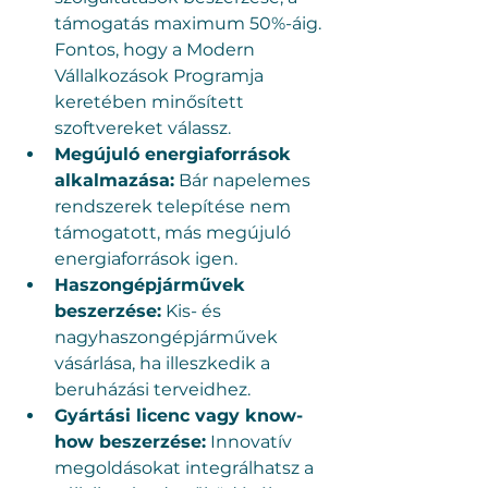
támogatás maximum 50%-áig. 
Fontos, hogy a Modern 
Vállalkozások Programja 
keretében minősített 
szoftvereket válassz.
Megújuló energiaforrások 
alkalmazása:
 Bár napelemes 
rendszerek telepítése nem 
támogatott, más megújuló 
energiaforrások igen.
Haszongépjárművek 
beszerzése:
 Kis- és 
nagyhaszongépjárművek 
vásárlása, ha illeszkedik a 
beruházási terveidhez.
Gyártási licenc vagy know-
how beszerzése:
 Innovatív 
megoldásokat integrálhatsz a 