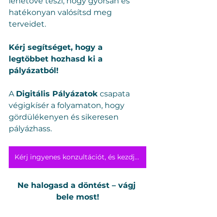
lehetővé teszi, hogy gyorsan és 
hatékonyan valósítsd meg 
terveidet.
Kérj segítséget, hogy a 
legtöbbet hozhasd ki a 
pályázatból!
A 
Digitális Pályázatok
 csapata 
végigkísér a folyamaton, hogy 
gördülékenyen és sikeresen 
pályázhass.
Kérj ingyenes konzultációt, és kezdjük el együtt a pályázati folyamatot!
Ne halogasd a döntést – vágj 
bele most!